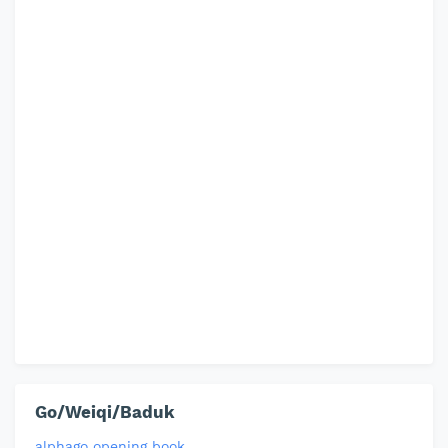
Go/Weiqi/Baduk
alphago opening book