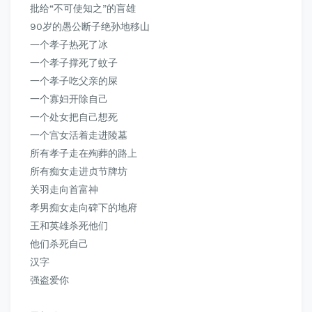
批给“不可使知之”的盲雄
90岁的愚公断子绝孙地移山
一个孝子热死了冰
一个孝子撑死了蚊子
一个孝子吃父亲的屎
一个寡妇开除自己
一个处女把自己想死
一个宫女活着走进陵墓
所有孝子走在殉葬的路上
所有痴女走进
贞节牌坊
关羽走向首富神
孝男痴女走向碑下的地府
王和英雄杀死他们
他们杀死自己
汉字
强盗爱你