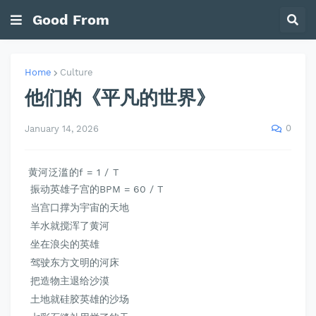
Good From
Home
Culture
他们的《平凡的世界》
0
January 14, 2026
黄河泛滥的f = 1 / T
振动英雄子宫的
BPM
= 60 / T
当宫口撑为宇宙的天地
羊水就搅浑了黄河
坐在浪尖的英雄
驾驶东方文明的河床
把造物主退给沙漠
土地就硅胶英雄的沙场