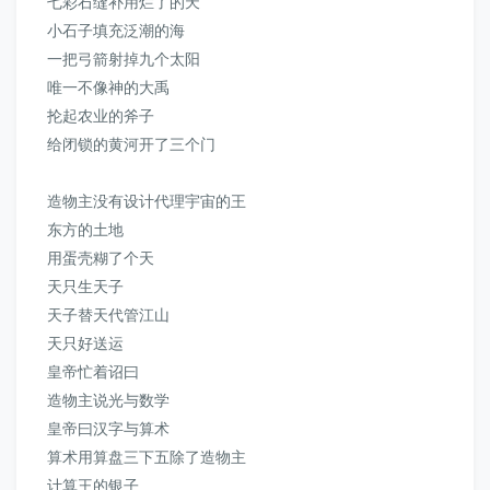
七彩石缝补用烂了的天
小石子填充泛潮的海
一把弓箭射掉九个太阳
唯一不像神的大禹
抡起农业的斧子
给闭锁的黄河开了三个门
造物主没有设计代理宇宙的王
东方的土地
用蛋壳糊了个天
天只生天子
天子替天代管江山
天只好送运
皇帝忙着诏曰
造物主说光与数学
皇帝曰汉字与算术
算术用算盘三下五除了造物主
计算王的银子