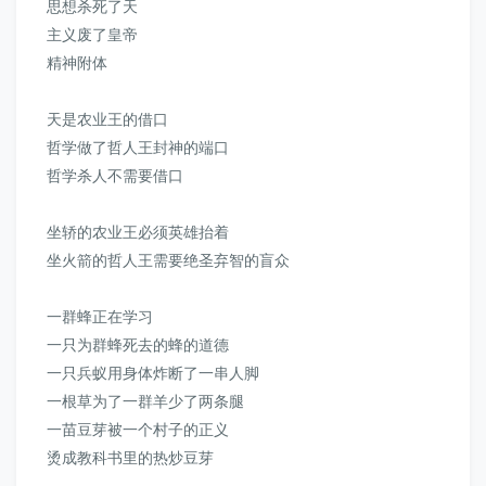
思想杀死了天
主义废了皇帝
精神附体
天是农业王的借口
哲学做了哲人王封神的端口
哲学杀人不需要借口
坐轿的农业王必须英雄抬着
坐火箭的哲人王需要绝圣弃智的盲众
一群蜂正在学习
一只为群蜂死去的蜂的道德
一只兵蚁用身体炸断了一串人脚
一根草为了一群羊少了两条腿
一苗豆芽被一个村子的正义
烫成教科书里的热炒豆芽