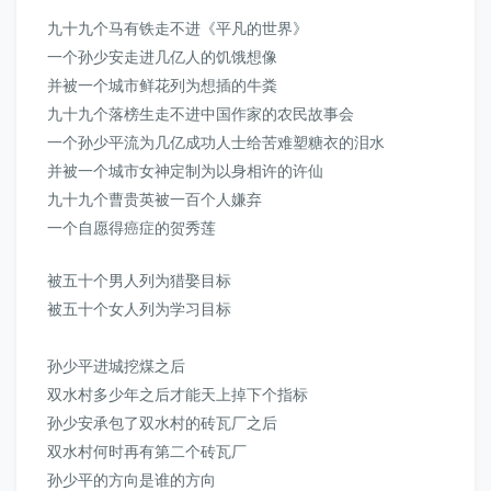
九十九个马有铁走不进《平凡的世界》
一个孙少安走进几亿人的饥饿想像
并被一个城市鲜花列为想插的牛粪
九十九个落榜生走不进中国作家的农民故事会
一个孙少平流为几亿成功人士给苦难塑糖衣的泪水
并被一个城市女神定制为以身相许的许仙
九十九个曹贵英被一百个人嫌弃
一个自愿得癌症的贺秀莲
被五十个男人列为猎娶目标
被五十个女人列为学习目标
孙少平进城挖煤之后
双水村多少年之后才能天上掉下个指标
孙少安承包了双水村的砖瓦厂之后
双水村何时再有第二个砖瓦厂
孙少平的方向是谁的方向