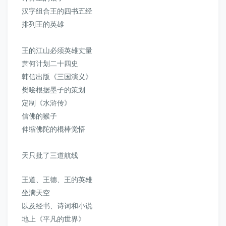
汉字组合王的四书五经
排列王的英雄
王的江山必须英雄丈量
萧何计划二十四史
韩信出版
《三国演义》
樊哙根据墨子的策划
定制
《水浒传》
信佛的猴子
伸缩佛陀的棍棒觉悟
天只批了三道航线
王道、王德、王的英雄
坐满天空
以及经书、诗词和小说
地上《平凡的世界》