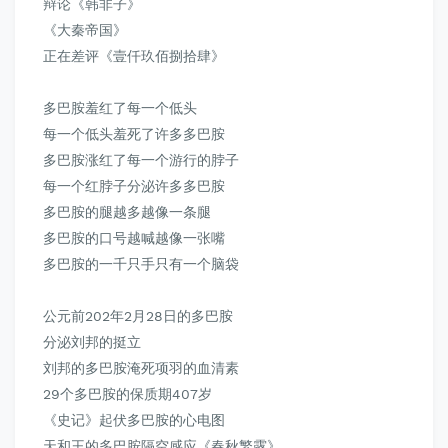
辩论《韩非子》
《大秦帝国》
正在差评《壹仟玖佰捌拾肆》
多巴胺羞红了每一个低头
每一个低头羞死了许多多巴胺
多巴胺涨红了每一个游行的脖子
每一个红脖子分泌许多多巴胺
多巴胺的腿越多越像一条腿
多巴胺的口号越喊越像一张嘴
多巴胺的一千只手只有一个脑袋
公元前202年2月28日的多巴胺
分泌刘邦的挺立
刘邦的多巴胺淹死项羽的血清素
29个多巴胺的保质期407岁
《史记》
起伏多巴胺的心电图
天和王的多巴胺隔空感应《春秋繁露》