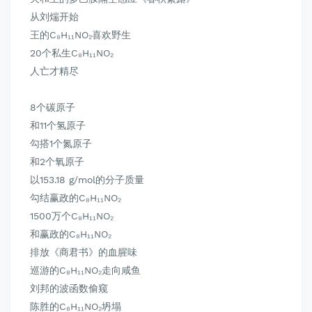
从刘煓开始
王的C₈H₁₁NO₂喜欢野生
20个私生C₈H₁₁NO₂
人亡才精尽
8个碳原子
和11个氢原子
勾搭1个氮原子
和2个氧原子
以153.18 g/mol的分子质量
勾结赢政的C₈H₁₁NO₂
1500万个C₈H₁₁NO₂
和赢政的C₈H₁₁NO₂
排放《商君书》的血腥味
巡游的C₈H₁₁NO₂走向咸鱼
刘邦的波函数偷窥
陈胜的C₈H₁₁NO₂坍塌