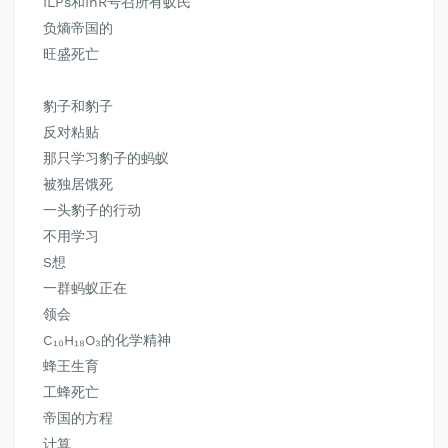
ILPs和InR号召所有蚁民
负熵帝国的
旺盛死亡
豹子和豹子
反对粘贴
那只学习豹子的蚂蚁
被独居饿死
一头豹子的行动
不用学习
S想
一群蚂蚁正在
领会
C₁₀H₁₈O₃的化学精神
蜂王生育
工蜂死亡
帝国的方程
计算