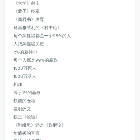
《大学》射击
《孟子》痉挛
《商君书》发育
马基雅维利的
《君主论》
每个黑猩猩都是一个98%的人
人把黑猩猩关进
2%的差异中
每个人都是99%的赢政
1500万死人
1500万活人
相加
等于1%的赢政
蚁族的仓颉
发明蚁文
蚁王《论语》
《利维坦》还是
《政府论》
华盛顿的宣言