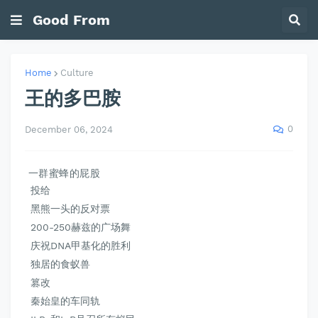
Good From
Home
Culture
王的多巴胺
0
December 06, 2024
一群蜜蜂的屁股
投给
黑熊一头的反对票
200-250赫兹的广场舞
庆祝DNA甲基化的胜利
独居的食蚁兽
篡改
秦始皇的车同轨