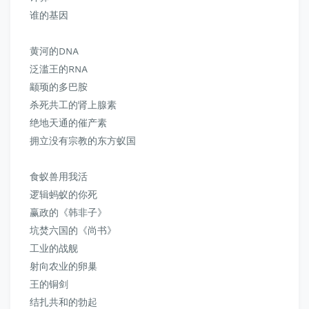
谁的基因
黄河的DNA
泛滥王的RNA
颛顼的多巴胺
杀死共工的肾上腺素
绝地天通的催产素
拥立没有宗教的东方蚁国
食蚁兽用我活
逻辑蚂蚁的你死
赢政的《韩非子》
坑焚六国的《尚书》
工业的战舰
射向农业的卵巢
王的铜剑
结扎共和的勃起