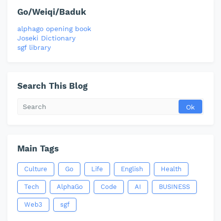
Go/Weiqi/Baduk
alphago opening book
Joseki Dictionary
sgf library
Search This Blog
Main Tags
Culture
Go
Life
English
Health
Tech
AlphaGo
Code
AI
BUSINESS
Web3
sgf