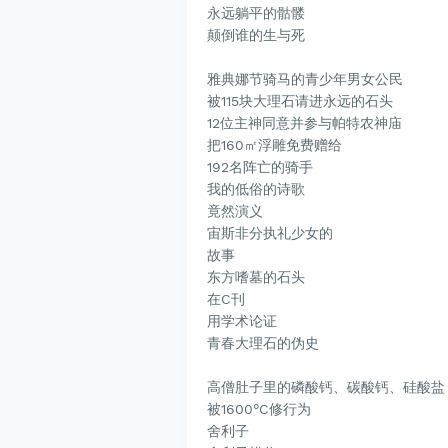
永远躺平的骷髅
颠倒谁的生与死
雅典娜节骑马的青少年男女公民
被115块大理石请进永远的石头
12位主神同意并参与帕特农神庙
把160㎡浮雕免费赠给
192名阵亡的骑手
我的低俗的诗歌
竟然演义
宙斯非分执礼少女的
故事
东方嗜墓的石头
在C刊
用学术论证
青春大理石的伪史
高僧肚子里的磷酸钙、碳酸钙、硅酸盐
被1600°C修行为
舍利子