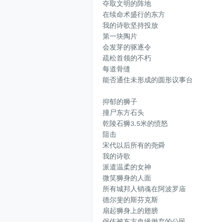
夺取文明的阵地
在续命术盛行的东方
我的诗歌坚持投放
第一块陶片
会发芽的驱逐令
疏松首领的不朽
每道骨缝
能否通住未形成的圆形议事台
抑郁的狮子
撞尸东方石头
乾陵石狮3.5米的愤怒
阻击
宋代以后所有的尧舜
我的诗歌
派遣温柔的女神
微笑狮身的人面
所有城邦人销魂在阿波罗庙
德尔斐
的斯芬克斯
扇起狮身上的翅膀
保佑被东方血缘抛弃的公民