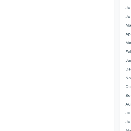
Ju
Ju
Ma
Ap
Ma
Fe
Ja
De
No
Oc
Se
Au
Ju
Ju
Ma