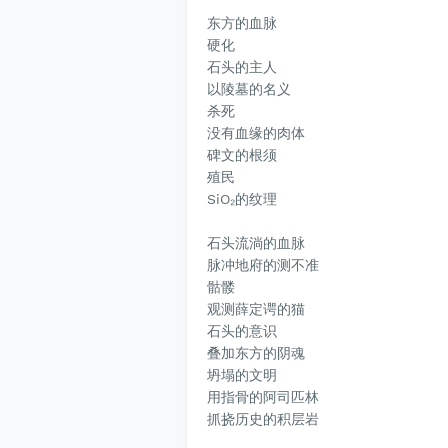
东方的血脉
硬化
石头的主人
以陵墓的名义
杀死
没有血缘的肉体
碑文的根须
殖民
SiO₂的纹理
石头流淌的血脉
脉冲地府的测不准
骷髅
观测薛定谔的猫
石头的意识
叠加东方的阴魂
坍塌的文明
用指骨的阿司匹林
抓挠历史的积层岩