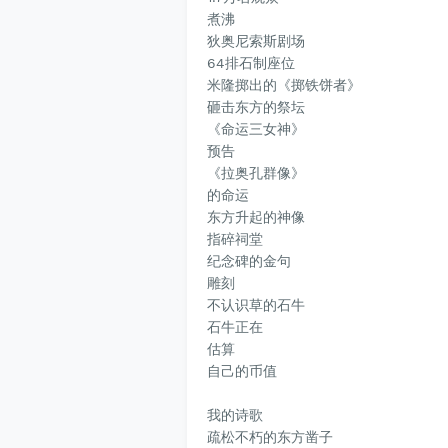
煮
沸
狄奥尼索斯剧场
64排石制座位
米隆掷出的《掷铁饼者》
砸击东方的祭坛
《命运三女神》
预告
《拉奥孔群
像》
的命运
东方升起的神像
指碎祠堂
纪念碑的金句
雕刻
不认识草的石牛
石牛正在
估算
自己的币值
我的诗歌
疏松不朽的东方凿子