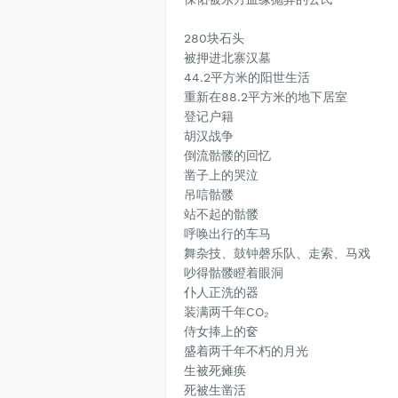
280块石头
被押进北寨汉墓
44.2平方米的阳世生活
重新在88.2平方米的地下居室
登记户籍
胡汉战争
倒流骷髅的回忆
凿子上的哭泣
吊唁骷髅
站不起的骷髅
呼唤出行的车马
舞杂技、鼓钟磬乐队、走索、马戏
吵得骷髅瞪着眼洞
仆人正洗的器
装满两千年CO₂
侍女捧上的奁
盛着两千年不朽的月光
生被死瘫痪
死被生凿活