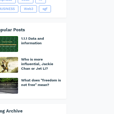
BUSINESS
Web3
sgf
pular Posts
1.1.1 Data and
information
Who is more
influential, Jackie
Chan or Jet Li?
What does "freedom is
not free" mean?
og Archive