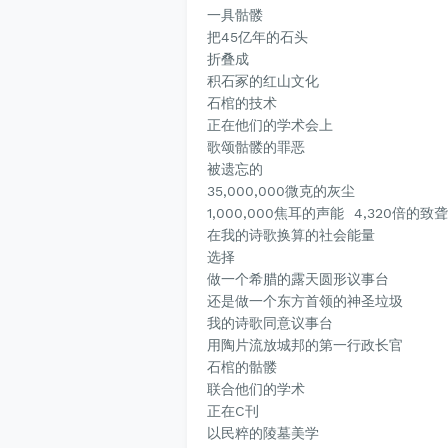
一具骷髅
把45亿年的石头
折叠成
积石冢的
红山文化
石棺的技术
正在他们的学术会上
歌颂骷髅的罪恶
被遗忘的
35,000,000微克的灰尘
1,000,000焦耳的声能 4,320倍的致
在我的诗歌换算的社会能量
选择
做一个希腊的露天圆形议事台
还是做一个东方首领的神圣垃圾
我的诗歌同意议事台
用陶片流放城邦的第一行政长官
石棺的骷髅
联合他们的学术
正在C刊
以民粹的陵墓美学