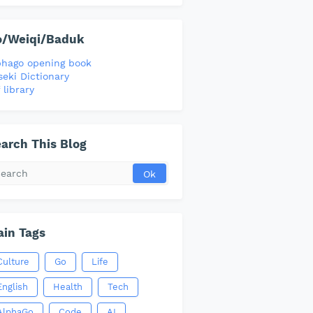
o/Weiqi/Baduk
phago opening book
seki Dictionary
 library
arch This Blog
in Tags
Culture
Go
Life
English
Health
Tech
AlphaGo
Code
AI