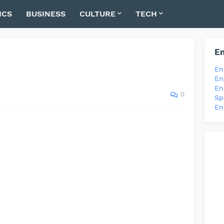
ICS
BUSINESS
CULTURE
TECH
En
En
En
En
0
Sp
En