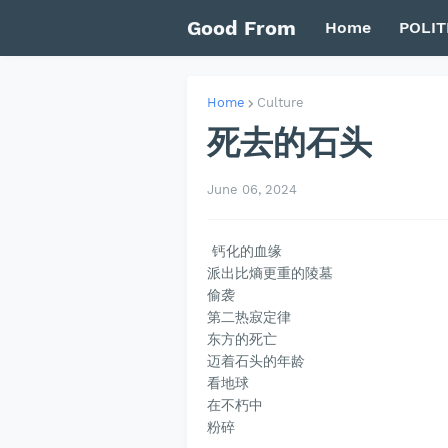
Good From
Home
POLIT
Home
Culture
死去的石头
June 06, 2024
钙化的血缘
派出比熵更重的陵墓
偷袭
第二热寂定律
东方的死亡
迈着石头的年龄
看地球
在不朽中
粉碎