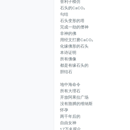
舍利子模仿
石头的CaCO₃
勾结
石头变形的塔
完成一劫的僭神
非神的佛
用经文打磨CaCO₃
化缘佛形的石头
本诗证明
所有佛像
都是有缘石头的
胆结石
地中海命令
所有大理石
开
放阿果拉广
场
没有胳膊的维纳斯
怀孕
两千年后的
自由女神
1.7万名观众