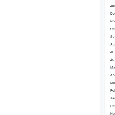
Ja
De
No
Oc
Se
Au
Ju
Ju
Ma
Ap
Ma
Fe
Ja
De
No