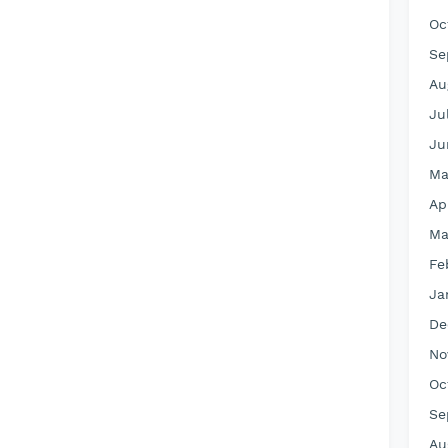
Oc
Se
Au
Ju
Ju
Ma
Ap
Ma
Fe
Ja
De
No
Oc
Se
Au