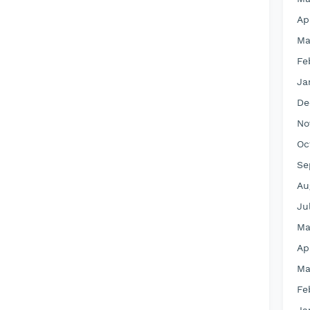
Ap
Ma
Fe
Ja
De
No
Oc
Se
Au
Ju
Ma
Ap
Ma
Fe