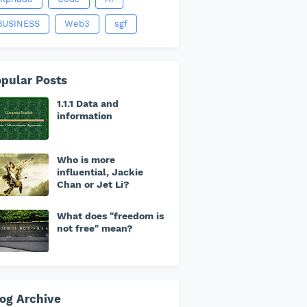
BUSINESS
Web3
sgf
pular Posts
1.1.1 Data and
information
Who is more
influential, Jackie
Chan or Jet Li?
What does "freedom is
not free" mean?
og Archive