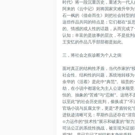
时代》将一段沉重历史，重述为一代人
阿来的
《云中记》
则将国家灾难升华为
石一枫的
《借命而生》
则把社会转型的
这些作品共同的特点是：它们都在“反
的、情感的或人性的话题，从而完成了
认知；丰富的是故事的层次，不是批判
王安忆的作品几乎部部都是如此。
三，将社会之疾诊断为个人之病
面对真正的结构性矛盾，当代作家的“狡
社会性、结构性的问题，系统地转移为
余华的
《活着》
是此中“典范”。福贵
劫，在小说中都退化为主人公逆来顺受
恒的、抽象的“苦难”与“忍耐”。这绝
以至此”的社会历史批判，偷换成了“不
官场小说与反腐文学，更是“矛盾转化
进轨迹清晰可见：早期作品还存在“清
⊙力运作的“技术性”展示和破案的“智
司法公正的系统性挑战，被呈现为证据
观”时，早已忘记了对结构本身的质疑。