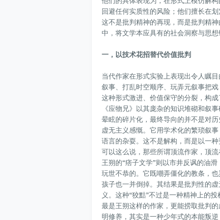
他们的具体表现为，在形式上模仿解构
回避任何实质性的风险；他们擅长在划
这不是批判精神的再现，而是批判精神
中，将文学本应具有的社会洞察与思想
一，以技术花招替代价值批判
当代作家在形式实验上表现出令人瞩目
叙事、打乱时空顺序、玩弄元叙事把戏
这种形式激进、价值保守的分裂，构成
《应物兄》以其庞杂的知识堆砌和叙事
晕眩的碎片化，最终导向的并不是对历
虚无主义感慨。它用学术化的繁琐叙事
语言的杂耍。这不是解构，而是以一种
可以这么说，那些所谓顶流作家，顶流
王朔的“痞子文学”则以市井反讽的油
玩世不恭的。它既嘲弄僵化的教条，也
孩子也一并倒掉。其结果是批判性的虚
义。这种“狡黠”不过是一种精神上的投
最是王朔这样的作家，更能捞取批判的
明修养，其实是一种少年式的本能叛逆