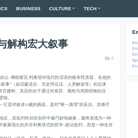
ICS
BUSINESS
CULTURE
TECH
En
与解构宏大叙事
En
En
En
0
Sp
En
来自让-弗朗索瓦·利奥塔对现代性话语的根本性质疑。在他的
大叙事”（如启蒙进步、历史辩证法、人类解放等）的总体
语言建构，其目的在于通过对差异、偶然与局部经验的压
逻辑。
—它是对叙述⊙威的挑战，是对“唯一真理”的反抗。其锋芒
地后，其批判性却在创作中被巧妙地偷换，最终表现为一种
代作家展现出的并非利奥塔式的哲学-政治批判，而是一种生存