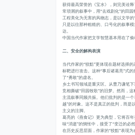
获得最高荣誉的《宝水》，则完美诠释
常琐屑的叙事中，用“去戏剧化”的田
工程美化为无害的风物志，是以文学的
只是以往那种粗糙的、口号化的叙事模
达。
中国当代作家把文学智慧基本用在了偷
二、安全的解构表演
当代作家的“狡黠”更体现在题材选择的
标靶进行攻击。这种“事后诸葛亮”式
了“勇敢”的虚名。
乡土书写领域是重灾区。从曹乃谦笔下
竞相撕破“田园牧歌”的旧梦。然而，
主流叙事同频共振。他们批判的是一个早
越”的对象。这不是真正的批判，而是
主义的注脚。
葛亮的《燕食记》更为典型，它将百年
味“消逝”的惆怅中，接受了“变迁的必然
在历史反思层面，作家的“狡黠”表现