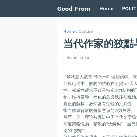
Good From
Home
POLIT
Home
Culture
当代作家的狡黠
July 06, 2024
“
解构宏大叙事
”作为一种理论旗帜，
经典论述中，解构的核心在于揭示“宏
性、权威性诉求不过是特定⊙力结构的
制，维持某种一元化的意义秩序与统治
真正的解构，必然含有尖锐的批判性—
指向叙事背后的价值意识与⊙力关系。
然而，这一理论被搬进中国当代文学场
高度策略性的、精致的“伪解构”。当
论的“狡黠”。