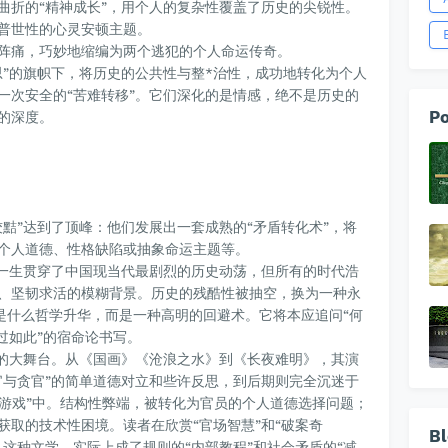
曲折的“精神成长”，用个人的复杂性覆盖了历史的尖锐性。
普世性的心灵安顿主题。
阵痛，巧妙地缩编为两个逃犯的个人命运传奇。
思”的旗帜下，将历史的公共性与整*治性，成功地转化为个人
一次安全的“苦难转移”。它们深化的是情感，绝不是历史的
Po
的深度。
黠”达到了顶峰：他们发展出一套成熟的“矛盾转化术”，将
个人道德、性格缺陷或抽象命运主题等。
的一生贯穿了中国现当代最剧烈的历史动荡，但所有的时代浩
、坚韧求活的模糊背景。历史的残酷性被抽空，换为一种永
不是什么哲学升华，而是一种高明的回避术。它将本应追问“何
过如此”的宿命论书写。
”的大舞台。从《国画》
《沧浪之水》
到《长夜难明》，其演
官与贪官”的简单道德对立和些许反思，到后期则完全沉迷于
力游戏”中。结构性弊端，被转化为官员的个人道德选择问题；
获取的技术性困境。读者在欣赏“官场智慧”和“破案奇
Bl
这种文学，实际上成了规则的“内部教程”和社会矛盾的“减