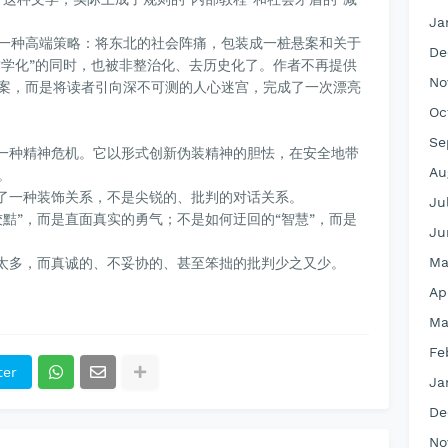
Ja
一种高端策略：将东北的社会阵痛，包装成一桩悬案和关于
De
哲学化”的同时，也被非整治化、去历史化了。作者不再提供
No
案，而是将读者引向深不可测的人心迷宫，完成了一次漂亮
Oc
Se
是一种精神危机。它以形式创新伪装精神的胆怯，在安全地带
Au
。
成了一种装饰关系，不是尖锐的、批判的对话关系。
Ju
黠”，而是直面真实的勇气；不是如何迂回的“智慧”，而是
Ju
Ma
”太多，而真诚的、不妥协的、甚至笨拙的批判少之又少。
Ap
Ma
Fe
ter
Ja
De
No