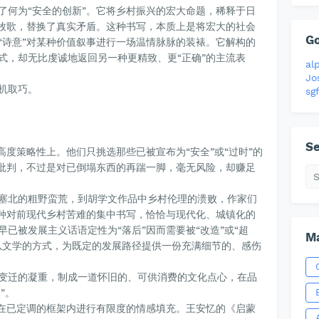
了何为“安全的创新”。它将乡村振兴的宏大命题，稀释于日
园牧歌，替换了真实矛盾。这种书写，本质上是将宏大的社会
G
“诗意”对某种价值叙事进行一场温情脉脉的装裱。它解构的
式，却无比虔诚地返回另一种更精致、更“正确”的主流表
al
Jo
机取巧。
sgf
Se
高度策略性上。他们只挑选那些已被宣布为“安全”或“过时”的
的批判，不过是对已倒塌东西的再踹一脚，毫无风险，却赚足
塞北的粗野蛮荒，到胡学文作品中乡村伦理的溃败，作家们
这种对前现代乡村苦难的集中书写，恰恰与现代化、城镇化的
已被发展主义话语定性为“落后”因而需要被“改造”或“超
Ma
以文学的方式，为既定的发展路径提供一份充满细节的、感伤
变迁的凝重，制成一道怀旧的、可供消费的文化点心，在品
”。
为在已定调的框架内进行有限度的情感填充。王安忆的《启蒙