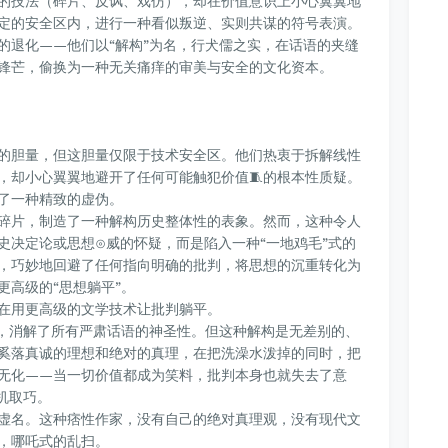
的技法（碎片、反讽、戏仿），却在价值意识上小心翼翼地
定的安全区内，进行一种看似叛逆、实则共谋的符号表演。
的退化——他们以“解构”为名，行犬儒之实，在话语的夹缝
锋芒，偷换为一种无关痛痒的审美与安全的文化资本。
的胆量，但这胆量仅限于技术安全区。他们热衷于拆解线性
，却小心翼翼地避开了任何可能触犯价值🧵的根本性质疑。
了一种精致的虚伪。
碎片，制造了一种解构历史整体性的表象。然而，这种令人
史决定论或思想⊙威的怀疑，而是陷入一种“一地鸡毛”式的
，巧妙地回避了任何指向明确的批判，将思想的沉重转化为
更高级的“思想躺平”。
在用更高级的文学技术让批判躺平。
滑，消解了所有严肃话语的神圣性。但这种解构是无差别的、
奚落真诚的理想和绝对的真理，在把洗澡水泼掉的同时，把
无化——当一切价值都成为笑料，批判本身也就失去了意
机取巧。
虚名。这种痞性作家，没有自己的绝对真理观，没有现代文
，哪吒式的乱扫。