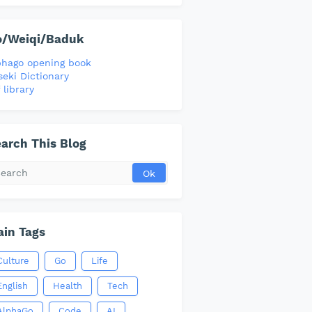
o/Weiqi/Baduk
phago opening book
seki Dictionary
 library
arch This Blog
in Tags
Culture
Go
Life
English
Health
Tech
AlphaGo
Code
AI